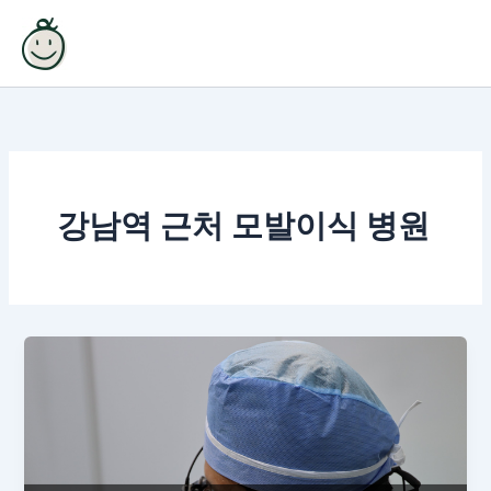
콘
텐
츠
로
건
너
뛰
기
강남역 근처 모발이식 병원