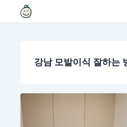
콘
텐
츠
로
건
너
뛰
기
강남 모발이식 잘하는 