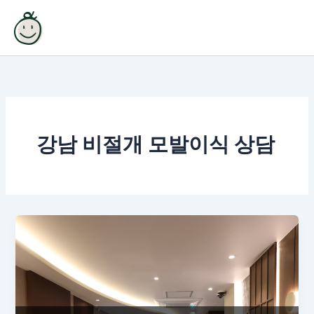
콘
텐
츠
로
건
너
뛰
기
강남 비절개 모발이식 상담