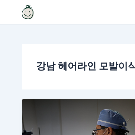
콘
텐
츠
로
건
너
뛰
기
강남 헤어라인 모발이식