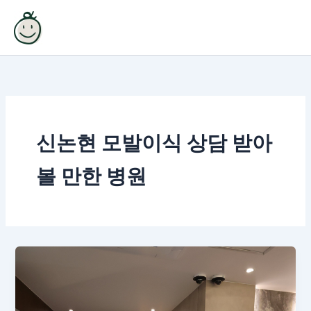
콘
텐
츠
로
건
너
뛰
기
신논현 모발이식 상담 받아
볼 만한 병원