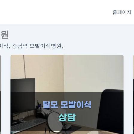
홈페이지
의원
식, 강남역 모발이식병원,