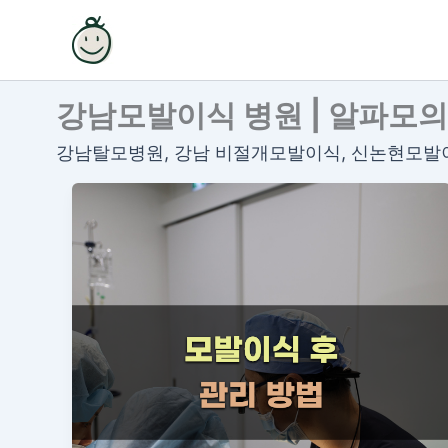
콘
텐
츠
로
강남모발이식 병원 | 알파모
건
너
강남탈모병원, 강남 비절개모발이식, 신논현모발이
뛰
기