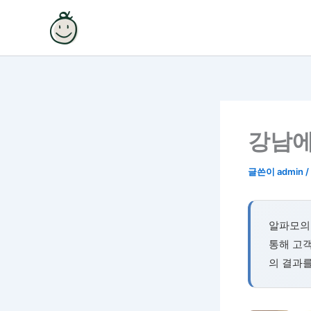
콘
텐
츠
로
건
너
뛰
기
강남에
글쓴이
admin
/
알파모의
통해 고객
의 결과를