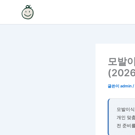
콘
텐
츠
로
건
너
뛰
기
모발이
(2026
글쓴이
admin
/
모발이식
개인 맞춤
전 준비를