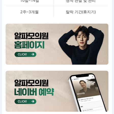
10일~14일
생착 관찰 및 관리
2주~3개월
탈락 기간(휴지기)