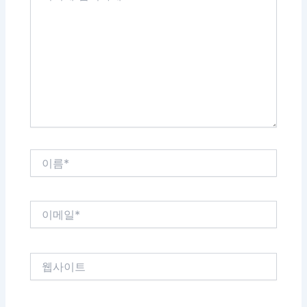
에
입
력
하
세
요...
이
름
*
이
메
일
*
웹
사
이
트